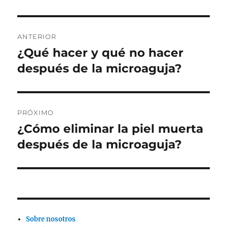
Navegación
ANTERIOR
de
¿Qué hacer y qué no hacer
Publicación
anterior:
después de la microaguja?
entradas
PRÓXIMO
¿Cómo eliminar la piel muerta
Siguiente
publicación:
después de la microaguja?
Sobre nosotros