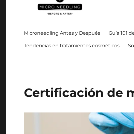
Manténgase al día con todo lo relacionado con la microagu
https://microneedlingbe
Microneedling Antes y Después
Guía 101 d
Tendencias en tratamientos cosméticos
So
Certificación de 