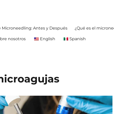
ja antes y después. Obtenga información precisa y confiable sobre la 
foreafter.com
e Microneedling: Antes y Después
¿Qué es el microne
bre nosotros
English
Spanish
microagujas