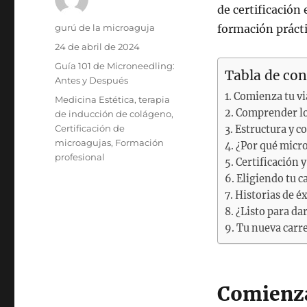
de certificación
Autor
gurú de la microaguja
formación prácti
Publicado
24 de abril de 2024
el
Categorías
Guía 101 de Microneedling:
Tabla de co
Antes y Después
Comienza tu via
Etiquetas
Medicina Estética
,
terapia
Comprender los
de inducción de colágeno
,
Certificación de
Estructura y c
microagujas
,
Formación
¿Por qué micr
profesional
Certificación y
Eligiendo tu 
Historias de é
¿Listo para dar
Tu nueva carre
Comienza 