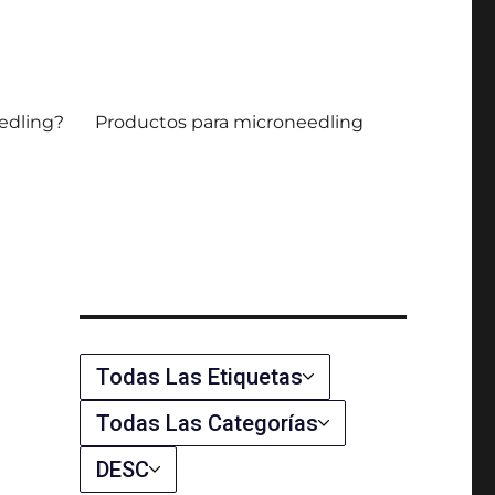
microaguja.
edling?
Productos para microneedling
Todas Las Etiquetas
Todas Las Categorías
DESC