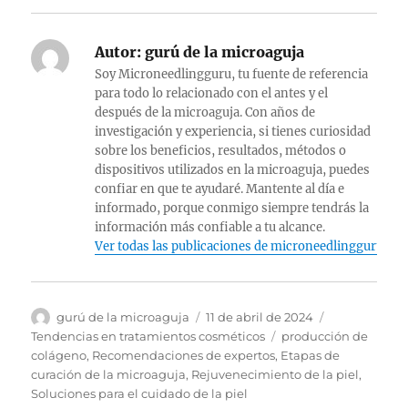
Autor:
gurú de la microaguja
Soy Microneedlingguru, tu fuente de referencia
para todo lo relacionado con el antes y el
después de la microaguja. Con años de
investigación y experiencia, si tienes curiosidad
sobre los beneficios, resultados, métodos o
dispositivos utilizados en la microaguja, puedes
confiar en que te ayudaré. Mantente al día e
informado, porque conmigo siempre tendrás la
información más confiable a tu alcance.
Ver todas las publicaciones de microneedlingguru
Autor
Publicado
Categorías
gurú de la microaguja
11 de abril de 2024
el
Etiquetas
Tendencias en tratamientos cosméticos
producción de
colágeno
,
Recomendaciones de expertos
,
Etapas de
curación de la microaguja
,
Rejuvenecimiento de la piel
,
Soluciones para el cuidado de la piel