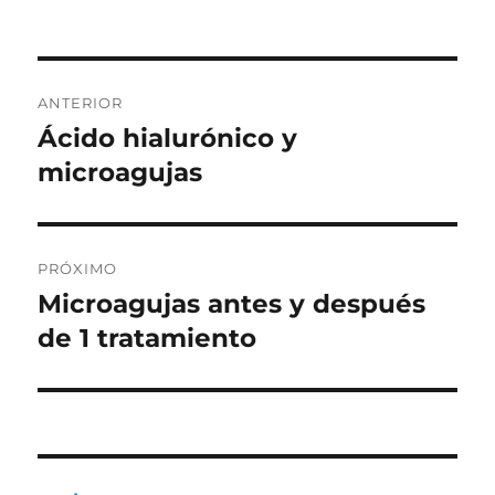
Navegación
ANTERIOR
de
Ácido hialurónico y
Publicación
anterior:
microagujas
entradas
PRÓXIMO
Microagujas antes y después
Siguiente
publicación:
de 1 tratamiento