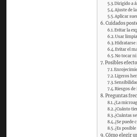
Dirigido a 
Ajuste de l
Aplicar sue
Cuidados poste
Evitar la ex
Usar limpi
Hidratarse
Evitar el m
No tocar ni 
Posibles efect
Enrojecimi
Ligeros h
Sensibilidad
Riesgos de 
Preguntas fre
¿La microag
¿Cuánto ti
¿Cuántas se
¿Se puede 
¿Es posible
Cómo elegir un