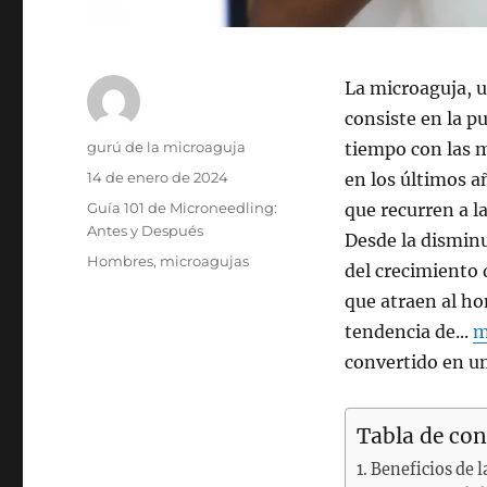
La microaguja, u
consiste en la p
Autor
gurú de la microaguja
tiempo con las m
Publicado
14 de enero de 2024
en los últimos 
el
Categorías
Guía 101 de Microneedling:
que recurren a l
Antes y Después
Desde la disminu
Etiquetas
Hombres
,
microagujas
del crecimiento 
que atraen al ho
tendencia de...
m
convertido en un
Tabla de co
Beneficios de 