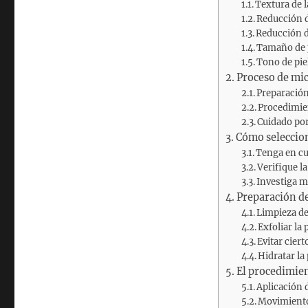
Textura de l
Reducción d
Reducción de
Tamaño de 
Tono de pie
Proceso de mi
Preparació
Procedimie
Cuidado por
Cómo seleccion
Tenga en cu
Verifique l
Investiga m
Preparación de
Limpieza de
Exfoliar la 
Evitar ciert
Hidratar la 
El procedimie
Aplicación 
Movimiento