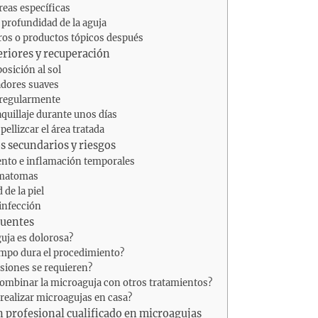
áreas específicas
a profundidad de la aguja
ros o productos tópicos después
riores y recuperación
posición al sol
adores suaves
 regularmente
aquillaje durante unos días
pellizcar el área tratada
os secundarios y riesgos
ento e inflamación temporales
ematomas
 de la piel
infección
cuentes
uja es dolorosa?
empo dura el procedimiento?
siones se requieren?
combinar la microaguja con otros tratamientos?
 realizar microagujas en casa?
 profesional cualificado en microagujas