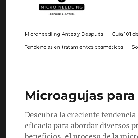
Manténgase al día con todo lo relacionado con la microagu
https://microneedlingbe
Microneedling Antes y Después
Guía 101 d
Tendencias en tratamientos cosméticos
So
Microagujas par
Descubra la creciente tendencia 
eficacia para abordar diversos p
beneficios, el proceso de la micr