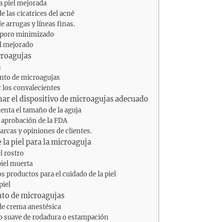
a piel mejorada
e las cicatrices del acné
 arrugas y líneas finas.
poro minimizado
l mejorado
croagujas
n
nto de microagujas
 los convalecientes
ar el dispositivo de microagujas adecuado
enta el tamaño de la aguja
a aprobación de la FDA
arcas y opiniones de clientes.
 la piel para la microaguja
l rostro
piel muerta
os productos para el cuidado de la piel
piel
nto de microagujas
de crema anestésica
 suave de rodadura o estampación