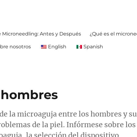
ja antes y después. Obtenga información precisa y confiable sobre la 
foreafter.com
e Microneedling: Antes y Después
¿Qué es el microne
bre nosotros
English
Spanish
a hombres
de la microaguja entre los hombres y s
roblemas de la piel. Infórmese sobre los
oaguja, la selección del dispositivo