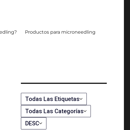
microaguja.
edling?
Productos para microneedling
Todas Las Etiquetas
u
Todas Las Categorías
DESC