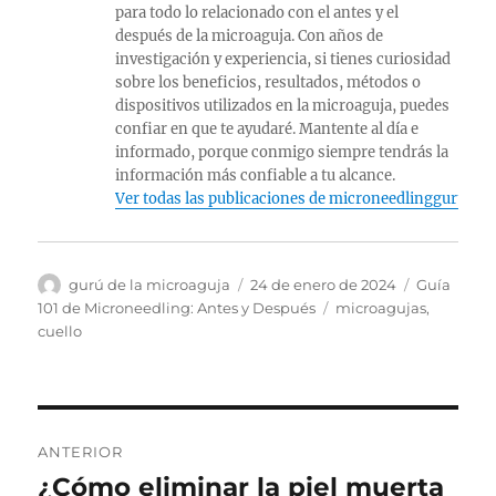
para todo lo relacionado con el antes y el
después de la microaguja. Con años de
investigación y experiencia, si tienes curiosidad
sobre los beneficios, resultados, métodos o
dispositivos utilizados en la microaguja, puedes
confiar en que te ayudaré. Mantente al día e
informado, porque conmigo siempre tendrás la
información más confiable a tu alcance.
Ver todas las publicaciones de microneedlingguru
Autor
Publicado
Categorías
gurú de la microaguja
24 de enero de 2024
Guía
el
Etiquetas
101 de Microneedling: Antes y Después
microagujas
,
cuello
Navegación
ANTERIOR
de
¿Cómo eliminar la piel muerta
Publicación