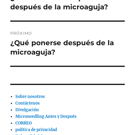
anterior:
después de la microaguja?
entradas
PRÓXIMO
¿Qué ponerse después de la
Siguiente
publicación:
microaguja?
Sobre nosotros
Contáctenos
Divulgación
Microneedling Antes y Después
CORREO
política de privacidad