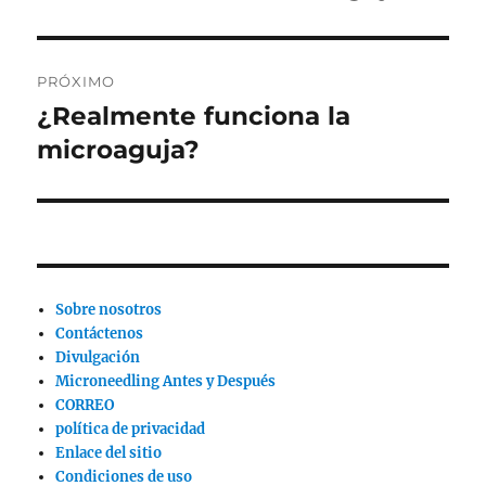
anterior:
entradas
PRÓXIMO
¿Realmente funciona la
Siguiente
publicación:
microaguja?
Sobre nosotros
Contáctenos
Divulgación
Microneedling Antes y Después
CORREO
política de privacidad
Enlace del sitio
Condiciones de uso