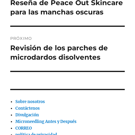
de
Reseña de Peace Out Skincare
Publicación
anterior:
para las manchas oscuras
entradas
PRÓXIMO
Revisión de los parches de
Siguiente
publicación:
microdardos disolventes
Sobre nosotros
Contáctenos
Divulgación
Microneedling Antes y Después
CORREO
política de privacidad