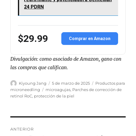
24 PDRN
$29.99
Comprar en Amazon
Divulgación: como asociado de Amazon, gano con
las compras que califican.
Autor
Publicado
Categorías
Kiyoung Jang
5 de marzo de 2025
Productos para
el
Etiquetas
microneedling
microagujas
,
Parches de corrección de
retinol RoC
,
protección de la piel
Navegación
ANTERIOR