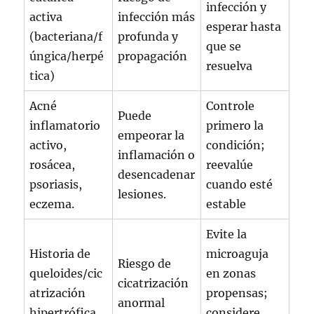
infección y
activa
infección más
esperar hasta
(bacteriana/f
profunda y
que se
úngica/herpé
propagación
resuelva
tica)
Acné
Controle
Puede
inflamatorio
primero la
empeorar la
activo,
condición;
inflamación o
rosácea,
reevalúe
desencadenar
psoriasis,
cuando esté
lesiones.
eczema.
estable
Evite la
Historia de
microaguja
Riesgo de
queloides/cic
en zonas
cicatrización
atrización
propensas;
anormal
hipertrófica
considere