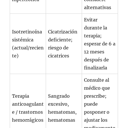
alternativas
Evitar
durante la
Isotretinoína
Cicatrización
terapia;
sistémica
deficiente;
esperar de 6 a
(actual/recien
riesgo de
12 meses
te)
cicatrices
después de
finalizarla
Consulte al
médico que
Terapia
Sangrado
prescribe;
anticoagulant
excesivo,
puede
e / trastornos
hematomas,
posponer o
hemorrágicos
hematomas
ajustar los
medicamento