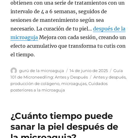
obtienen con una serie de tratamientos con un
intervalo de 4 a 6 semanas, seguidos de
sesiones de mantenimiento según sea
necesario. La curación de tu piel...
después de la
microaguja
Mejora con cada sesión, creando un
efecto acumulativo que transforma tu cutis con
el tiempo.
Autor
Publicado
Categorías
gurú de la microaguja
14 de junio de 2025
Guía
el
Etiquetas
101 de Microneedling: Antes y Después
Antes y después
,
producción de colágeno
,
microagujas
,
Cuidados
posteriores a la microaguja
¿Cuánto tiempo puede
sanar la piel después de
la microaguja?