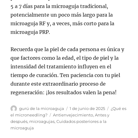
5 a 7 días para la microaguja tradicional,
potencialmente un poco más largo para la
microaguja RF y, a veces, más corto para la
microaguja PRP.
Recuerda que la piel de cada persona es única y
que factores como la edad, el tipo de piel y la
intensidad del tratamiento influyen en el
tiempo de curación. Ten paciencia con tu piel
durante este extraordinario proceso de
regeneración: ¡los resultados valen la pena!
Autor
Publicado
Categorías
gurú de la microaguja
1 de junio de 2025
¿Qué es
el
Etiquetas
el microneedling?
Antienvejecimiento
,
Antes y
después
,
microagujas
,
Cuidados posteriores a la
microaguja