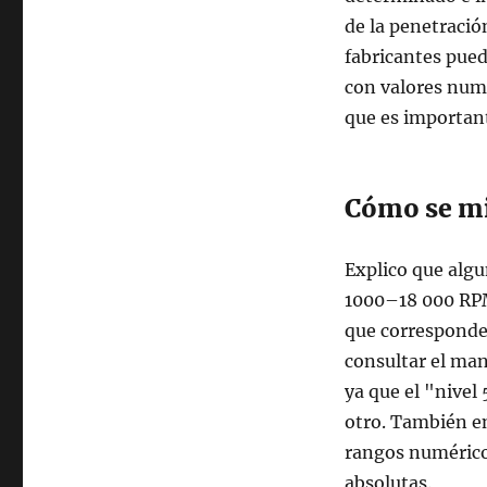
de la penetración
fabricantes pued
con valores numé
que es important
Cómo se mi
Explico que algu
1000–18 000 RPM
que corresponde
consultar el man
ya que el "nivel 
otro. También en
rangos numérico
absolutas.