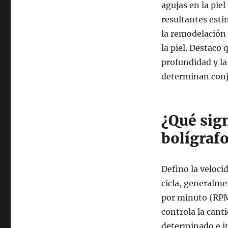
agujas en la pie
resultantes esti
la remodelación d
la piel. Destaco 
profundidad y la
determinan conju
¿Qué sig
bolígraf
Defino la veloci
cicla, generalm
por minuto (RPM)
controla la cant
determinado e in