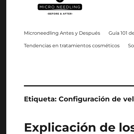
Manténgase al día con todo lo relacionado con la microagu
https://microneedlingbe
Microneedling Antes y Después
Guía 101 d
Tendencias en tratamientos cosméticos
So
Etiqueta:
Configuración de vel
Explicación de lo