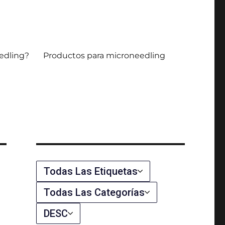
microaguja.
edling?
Productos para microneedling
Todas Las Etiquetas
Todas Las Categorías
DESC