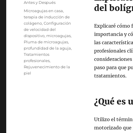
Antes y Después
del bolí
Etiquetas
Microagujas en casa
,
terapia de inducción de
colágeno
,
Configuración
Explicaré cómo f
de velocidad del
importancia y có
dispositivo
,
microagujas
,
Pluma de microagujas
,
las característic
profundidad de la aguja
,
profesionales cl
Tratamientos
consideraciones
profesionales
,
Rejuvenecimiento de la
paso para que pu
piel
tratamientos.
¿Qué es 
Utilizo el térmi
motorizado que 