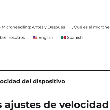
ja antes y después. Obtenga información precisa y confiable sobre la 
foreafter.com
e Microneedling: Antes y Después
¿Qué es el microne
bre nosotros
English
Spanish
ocidad del dispositivo
s ajustes de velocidad