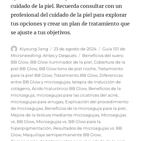
cuidado de la piel. Recuerda consultar con un
profesional del cuidado de la piel para explorar
tus opciones y crear un plan de tratamiento que
se ajuste a tus objetivos.
Autor
Publicado
Categorías
Kiyoung Jang
23 de agosto de 2024
Guía 101 de
el
Etiquetas
Microneedling: Antes y Después
Beneficios del suero
BB Glow
,
BB Glow iluminador de la piel
,
Cobertura de la
piel BB Glow
,
BB Glow tono de piel noche
,
Tratamiento
para la piel BB Glow
,
Tratamiento BB Glow
,
Diferencias
entre BB Glow y microagujas
,
terapia de inducción de
colágeno
,
Ácido hialurónico BB Glow
,
Beneficios de la
microaguja
,
microagujas para las cicatrices del acné
,
microagujas para arrugas
,
Explicación del procedimiento
de microagujas
,
Beneficios de la microaguja para la piel
,
Mejora de la textura mediante microagujas
,
Microagujas
vs. BB Glow
,
Microagujas vs. BB Glow para la
hiperpigmentación
,
Resultados de microagujas vs. BB
Glow
,
Maquillaje semipermanente BB Glow
,