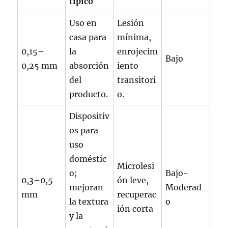
típico
Uso en
Lesión
casa para
mínima,
0,15–
la
enrojecim
Bajo
0,25 mm
absorción
iento
del
transitori
producto.
o.
Dispositiv
os para
uso
doméstic
Microlesi
o;
Bajo-
0,3–0,5
ón leve,
mejoran
Moderad
mm
recuperac
la textura
o
ión corta
y la