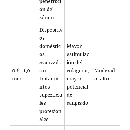
penetraci
ón del
sérum
Dispositiv
os
doméstic
Mayor
os
estimulac
avanzado
ión del
0,6–1,0
s o
colágeno,
Moderad
mm
tratamie
mayor
o-alto
ntos
potencial
superficia
de
les
sangrado.
profesion
ales