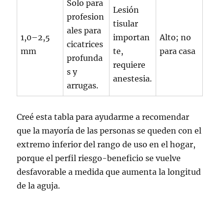
Solo para
Lesión
profesion
tisular
ales para
1,0–2,5
importan
Alto; no
cicatrices
mm
te,
para casa
profunda
requiere
s y
anestesia.
arrugas.
Creé esta tabla para ayudarme a recomendar
que la mayoría de las personas se queden con el
extremo inferior del rango de uso en el hogar,
porque el perfil riesgo-beneficio se vuelve
desfavorable a medida que aumenta la longitud
de la aguja.