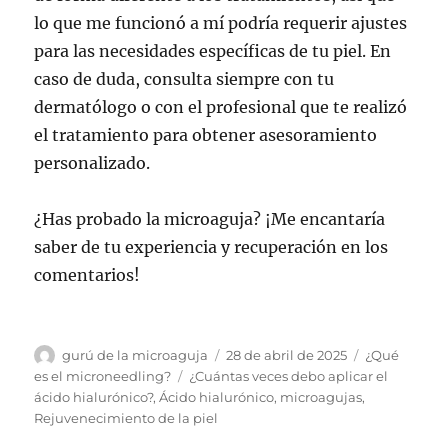
lo que me funcionó a mí podría requerir ajustes
para las necesidades específicas de tu piel. En
caso de duda, consulta siempre con tu
dermatólogo o con el profesional que te realizó
el tratamiento para obtener asesoramiento
personalizado.
¿Has probado la microaguja? ¡Me encantaría
saber de tu experiencia y recuperación en los
comentarios!
Autor
Publicado
Categorías
gurú de la microaguja
28 de abril de 2025
¿Qué
el
Etiquetas
es el microneedling?
¿Cuántas veces debo aplicar el
ácido hialurónico?
,
Ácido hialurónico
,
microagujas
,
Rejuvenecimiento de la piel