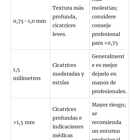
Textura más
molestias;
profunda,
considere
0,75–1,0 mm
cicatrices
consejo
leves.
profesional
para >0,75
Generalment
Cicatrices
e es mejor
1,5
moderadas y
dejarlo en
milímetros
estrías
manos de
profesionales.
Mayor riesgo;
Cicatrices
se
profundas e
>1,5 mm
recomienda
indicaciones
un entorno
médicas
profesional.