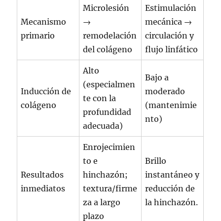
Microlesión
Estimulación
Mecanismo
→
mecánica →
primario
remodelación
circulación y
del colágeno
flujo linfático
Alto
Bajo a
(especialmen
Inducción de
moderado
te con la
colágeno
(mantenimie
profundidad
nto)
adecuada)
Enrojecimien
to e
Brillo
Resultados
hinchazón;
instantáneo y
inmediatos
textura/firme
reducción de
za a largo
la hinchazón.
plazo