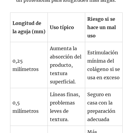
un profesional para longitudes más largas.
Riesgo si se
Longitud de
Uso típico
hace un mal
la aguja (mm)
uso
Aumenta la
Estimulación
absorción del
0,25
mínima del
producto,
milímetros
colágeno si se
textura
usa en exceso
superficial.
Líneas finas,
Seguro en
0,5
problemas
casa con la
milímetros
leves de
preparación
textura.
adecuada
Más