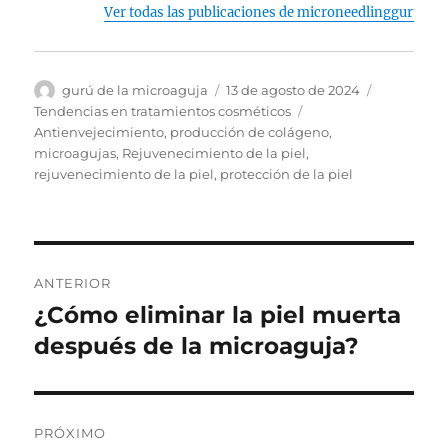
Ver todas las publicaciones de microneedlingguru
Autor
Publicado
Categorías
gurú de la microaguja
13 de agosto de 2024
el
Etiquetas
Tendencias en tratamientos cosméticos
Antienvejecimiento
,
producción de colágeno
,
microagujas
,
Rejuvenecimiento de la piel
,
rejuvenecimiento de la piel
,
protección de la piel
Navegación
ANTERIOR
de
¿Cómo eliminar la piel muerta
Publicación
anterior:
después de la microaguja?
entradas
PRÓXIMO