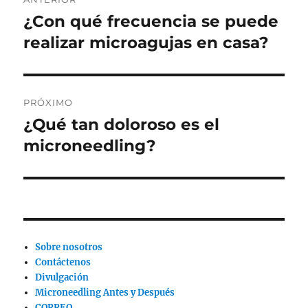
de
¿Con qué frecuencia se puede
Publicación
anterior:
realizar microagujas en casa?
entradas
PRÓXIMO
¿Qué tan doloroso es el
Siguiente
publicación:
microneedling?
Sobre nosotros
Contáctenos
Divulgación
Microneedling Antes y Después
CORREO