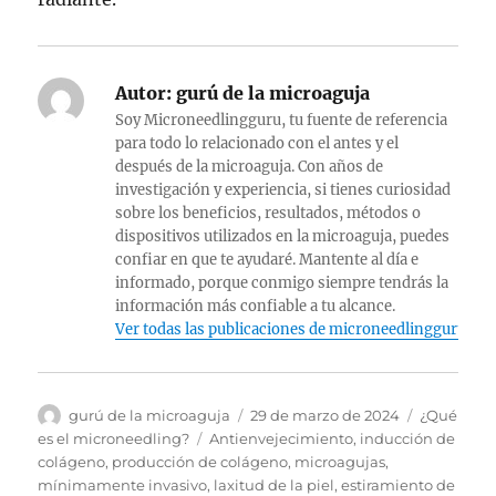
Autor:
gurú de la microaguja
Soy Microneedlingguru, tu fuente de referencia
para todo lo relacionado con el antes y el
después de la microaguja. Con años de
investigación y experiencia, si tienes curiosidad
sobre los beneficios, resultados, métodos o
dispositivos utilizados en la microaguja, puedes
confiar en que te ayudaré. Mantente al día e
informado, porque conmigo siempre tendrás la
información más confiable a tu alcance.
Ver todas las publicaciones de microneedlingguru
Autor
Publicado
Categoría
gurú de la microaguja
29 de marzo de 2024
¿Qué
el
Etiquetas
es el microneedling?
Antienvejecimiento
,
inducción de
colágeno
,
producción de colágeno
,
microagujas
,
mínimamente invasivo
,
laxitud de la piel
,
estiramiento de