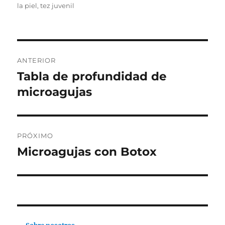
la piel
,
tez juvenil
Navegación
ANTERIOR
de
Tabla de profundidad de
Publicación
anterior:
microagujas
entradas
PRÓXIMO
Microagujas con Botox
Siguiente
publicación: