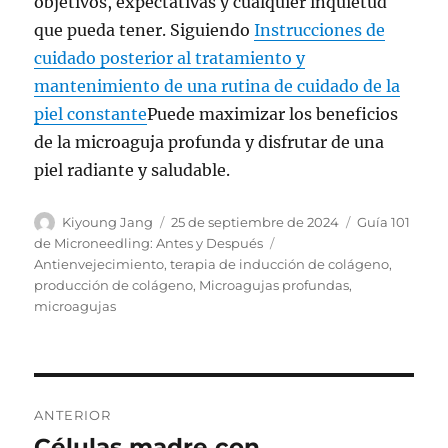
objetivos, expectativas y cualquier inquietud
que pueda tener. Siguiendo
Instrucciones de
cuidado posterior al tratamiento y
mantenimiento de una rutina de cuidado de la
piel constante
Puede maximizar los beneficios
de la microaguja profunda y disfrutar de una
piel radiante y saludable.
Autor
Publicado
Categorías
Kiyoung Jang
25 de septiembre de 2024
Guía 101
el
Etiquetas
de Microneedling: Antes y Después
Antienvejecimiento
,
terapia de inducción de colágeno
,
producción de colágeno
,
Microagujas profundas
,
microagujas
Navegación
ANTERIOR
de
Células madre con
Publicación