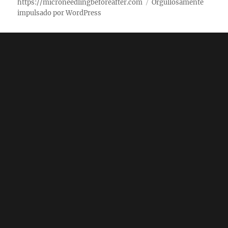
https://microneedlingbeforeafter.com
Orgullosamente
impulsado por WordPress