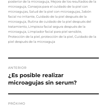
posterior de la microaguja
,
Mejora de los resultados de la
microaguja
,
Consejos para el cuidado de la piel con
microagujas
,
Salud de la piel con microagujas
,
Jabón
facial no irritante
,
Cuidado de la piel después de la
microaguja
,
Rutina de cuidado de la piel después del
tratamiento
,
Limpieza facial segura después de la
microaguja
,
Limpiador facial para piel sensible
,
Protección de la piel
,
protección de la piel
,
Cuidado de la
piel después de la microaguja
Navegación
ANTERIOR
de
¿Es posible realizar
Publicación
anterior:
microagujas sin serum?
entradas
PRÓXIMO