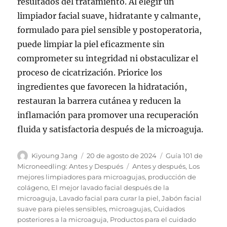
resultados del tratamiento. Al elegir un
limpiador facial suave, hidratante y calmante,
formulado para piel sensible y postoperatoria,
puede limpiar la piel eficazmente sin
comprometer su integridad ni obstaculizar el
proceso de cicatrización. Priorice los
ingredientes que favorecen la hidratación,
restauran la barrera cutánea y reducen la
inflamación para promover una recuperación
fluida y satisfactoria después de la microaguja.
Autor
Publicado
Categorías
Kiyoung Jang
20 de agosto de 2024
Guía 101 de
el
Etiquetas
Microneedling: Antes y Después
Antes y después
,
Los
mejores limpiadores para microagujas
,
producción de
colágeno
,
El mejor lavado facial después de la
microaguja
,
Lavado facial para curar la piel
,
Jabón facial
suave para pieles sensibles
,
microagujas
,
Cuidados
posteriores a la microaguja
,
Productos para el cuidado