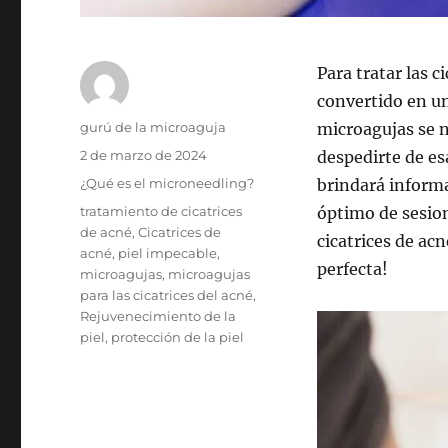
Para tratar las c
convertido en un
Autor
gurú de la microaguja
microagujas se n
Publicado
2 de marzo de 2024
despedirte de es
el
Categorías
¿Qué es el microneedling?
brindará informa
Etiquetas
tratamiento de cicatrices
óptimo de sesio
de acné
,
Cicatrices de
cicatrices de ac
acné
,
piel impecable
,
perfecta!
microagujas
,
microagujas
para las cicatrices del acné
,
Rejuvenecimiento de la
piel
,
protección de la piel