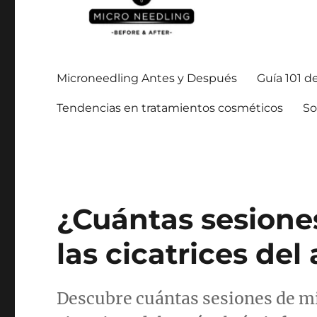
Manténgase al día con todo lo relacionado con la microagu
https://microneedlingbe
Microneedling Antes y Después
Guía 101 d
Tendencias en tratamientos cosméticos
So
¿Cuántas sesione
las cicatrices del
Descubre cuántas sesiones de mi