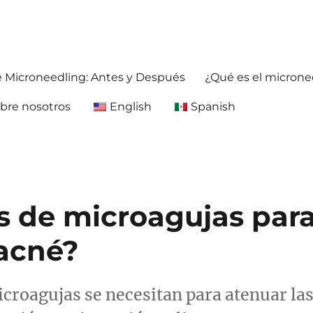
ja antes y después. Obtenga información precisa y confiable sobre la 
foreafter.com
e Microneedling: Antes y Después
¿Qué es el microne
bre nosotros
English
Spanish
s de microagujas par
 acné?
croagujas se necesitan para atenuar la