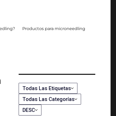
microaguja.
edling?
Productos para microneedling
a
Todas Las Etiquetas
Todas Las Categorías
s
DESC