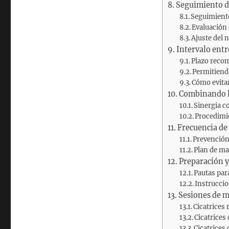
Seguimiento de
Seguimiento
Evaluación 
Ajuste del 
Intervalo entr
Plazo reco
Permitiendo
Cómo evitar
Combinando l
Sinergia c
Procedimie
Frecuencia de
Prevención 
Plan de ma
Preparación y
Pautas para
Instrucci
Sesiones de mi
Cicatrices
Cicatrices
Cicatrices 