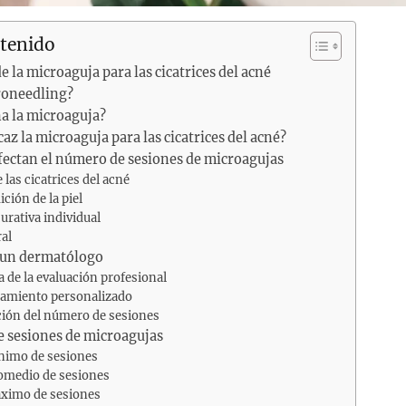
ntenido
la microaguja para las cicatrices del acné
roneedling?
a la microaguja?
caz la microaguja para las cicatrices del acné?
fectan el número de sesiones de microagujas
 las cicatrices del acné
ición de la piel
urativa individual
ral
 un dermatólogo
 de la evaluación profesional
atamiento personalizado
ión del número de sesiones
e sesiones de microagujas
imo de sesiones
medio de sesiones
ximo de sesiones