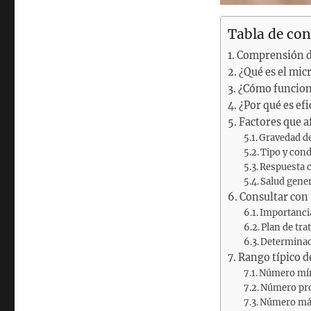
Tabla de co
Comprensión de 
¿Qué es el mic
¿Cómo funcion
¿Por qué es efi
Factores que a
Gravedad de
Tipo y cond
Respuesta c
Salud gene
Consultar con
Importancia
Plan de tr
Determinac
Rango típico d
Número mín
Número pro
Número má