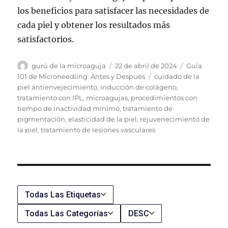
los beneficios para satisfacer las necesidades de
cada piel y obtener los resultados más
satisfactorios.
Autor
Publicado
Categorías
gurú de la microaguja
22 de abril de 2024
Guía
el
Etiquetas
101 de Microneedling: Antes y Después
cuidado de la
piel antienvejecimiento
,
inducción de colágeno
,
tratamiento con IPL
,
microagujas
,
procedimientos con
tiempo de inactividad mínimo
,
tratamiento de
pigmentación
,
elasticidad de la piel
,
rejuvenecimiento de
la piel
,
tratamiento de lesiones vasculares
Todas Las Etiquetas
Todas Las Categorías
DESC