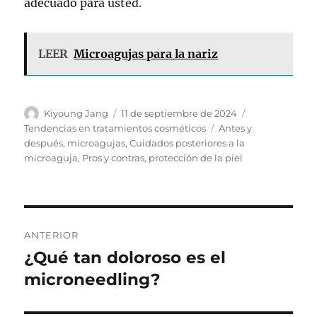
adecuado para usted.
LEER
Microagujas para la nariz
Autor
Publicado
Categorías
Kiyoung Jang
11 de septiembre de 2024
el
Etiquetas
Tendencias en tratamientos cosméticos
Antes y
después
,
microagujas
,
Cuidados posteriores a la
microaguja
,
Pros y contras
,
protección de la piel
Navegación
ANTERIOR
de
¿Qué tan doloroso es el
Publicación
anterior:
microneedling?
entradas