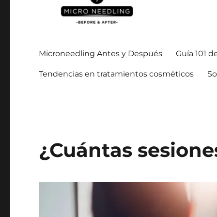
Manténgase al día con todo lo relacionado con la microagu
https://microneedlingbe
Microneedling Antes y Después
Guía 101 d
Tendencias en tratamientos cosméticos
So
¿Cuántas sesione