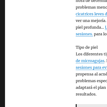
hora de determi
problemas menor
cicatrices leves 
ver una mejoría.
piel profunda...
L
sesiones.
para lo
Tipo de piel
Los diferentes t
de microagujas
.
sesiones para evi
propensa al acné
problemas espec
adaptará el plan
resultados.