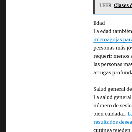
LEER
Clases 
Edad
La edad también
microagujas para 
personas más jó
requerir menos s
las personas may
arrugas profunda
Salud general de 
La salud general 
número de sesion
bien cuidada...
L
resultados dese
cutánea pueden 