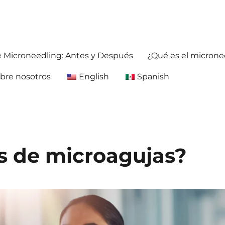
ja antes y después. Obtenga información precisa y confiable sobre la 
foreafter.com
e Microneedling: Antes y Después
¿Qué es el microne
bre nosotros
English
Spanish
s de microagujas?