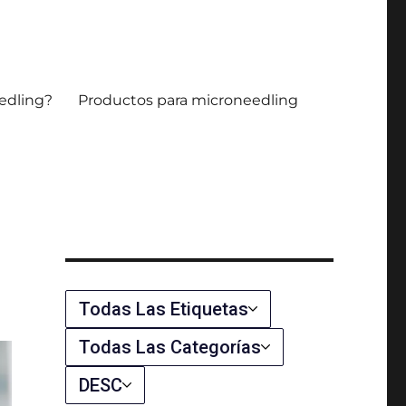
microaguja.
edling?
Productos para microneedling
Todas Las Etiquetas
Todas Las Categorías
DESC