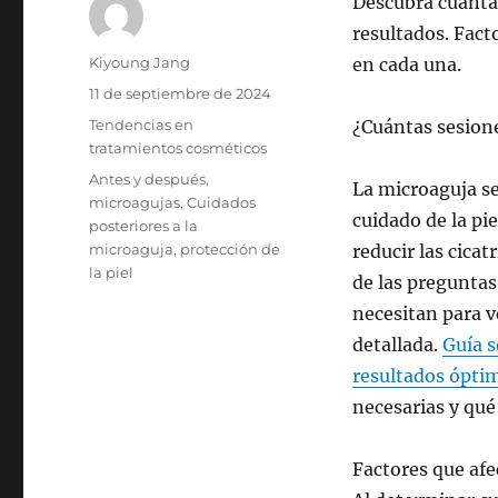
Descubra cuántas
resultados. Fact
Autor
Kiyoung Jang
en cada una.
Publicado
11 de septiembre de 2024
el
Categorías
Tendencias en
¿Cuántas sesion
tratamientos cosméticos
Etiquetas
Antes y después
,
La microaguja se
microagujas
,
Cuidados
cuidado de la pi
posteriores a la
microaguja
,
protección de
reducir las cica
la piel
de las preguntas
necesitan para ve
detallada.
Guía s
resultados ópti
necesarias y qué
Factores que af