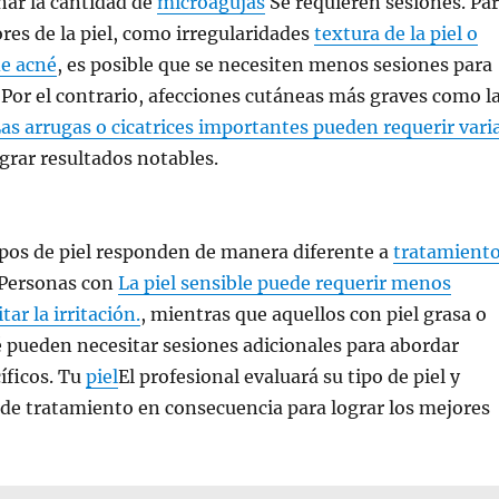
nar la cantidad de
microagujas
Se requieren sesiones. Pa
es de la piel, como irregularidades
textura de la piel o
de acné
, es posible que se necesiten menos sesiones para
 Por el contrario, afecciones cutáneas más graves como l
as arrugas o cicatrices importantes pueden requerir vari
grar resultados notables.
ipos de piel responden de manera diferente a
tratamient
 Personas con
La piel sensible puede requerir menos
tar la irritación.
, mientras que aquellos con piel grasa o
 pueden necesitar sesiones adicionales para abordar
íficos. Tu
piel
El profesional evaluará su tipo de piel y
 de tratamiento en consecuencia para lograr los mejores